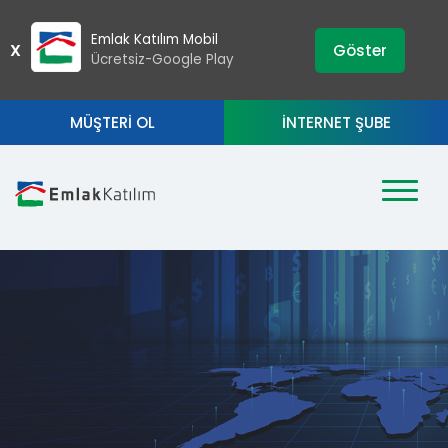
›
ZIP
Emlak Katılım Mobil
X
Göster
Ücretsiz-Google Play
MÜŞTERİ OL
İNTERNET ŞUBE