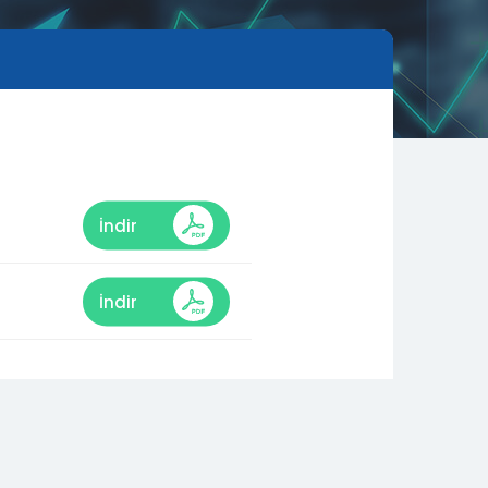
İndir
İndir