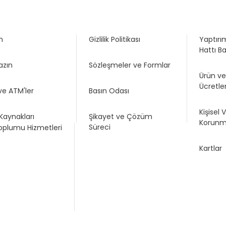
m
Gizlilik Politikası
Yaptırım
Hattı B
azın
Sözleşmeler ve Formlar
Ürün v
Ücretler
ve ATM'ler
Basın Odası
Kişisel V
Kaynakları
Şikayet ve Çözüm
Korunm
Süreci
Toplumu Hizmetleri
Kartlar