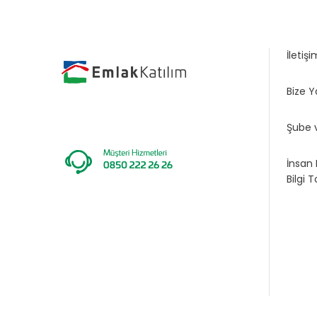
İletişi
Bize Y
Şube 
İnsan 
Bilgi 