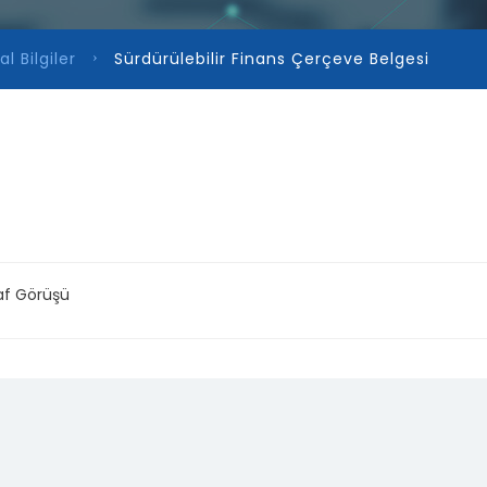
l Bilgiler
Sürdürülebilir Finans Çerçeve Belgesi
raf Görüşü