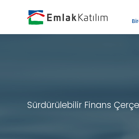
›
ZIP
Bi
Sürdürülebilir Finans Çerç