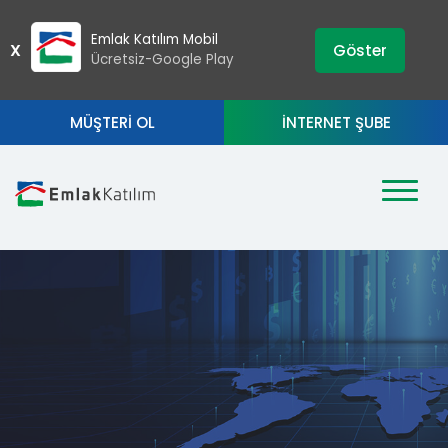
›
ZIP
Emlak Katılım Mobil
X
Göster
Ücretsiz-Google Play
MÜŞTERİ OL
İNTERNET ŞUBE