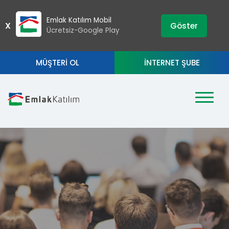
›
ZIP
Emlak Katılım Mobil
X
Göster
Ücretsiz-Google Play
MÜŞTERİ OL
İNTERNET ŞUBE