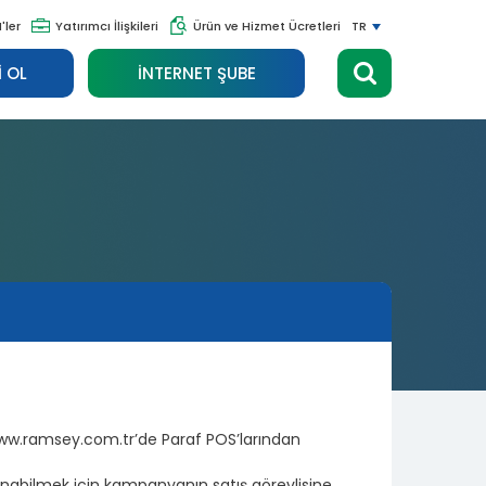
'ler
Yatırımcı İlişkileri
Ürün ve Hizmet Ücretleri
TR
 OL
İNTERNET ŞUBE
ww.ramsey.com.tr’de Paraf POS’larından
anabilmek için kampanyanın satış görevlisine