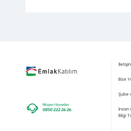
İletişi
Bize Y
Şube 
İnsan 
Bilgi 