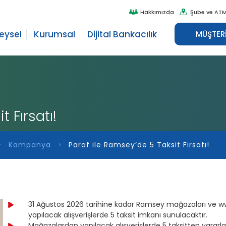
Hakkımızda
Şube ve ATM
reysel
Kurumsal
Dijital Bankacılık
MÜŞTERİ
 Fırsatı!
Kampanya
Paraf ile Ramsey’de 5 Taksit Fırsatı!
31 Ağustos 2026 tarihine kadar Ramsey mağazaları ve w
yapılacak alışverişlerde 5 taksit imkanı sunulacaktır.
Mağazalardan yapılacak alışverişlerde 5 taksitten yararl