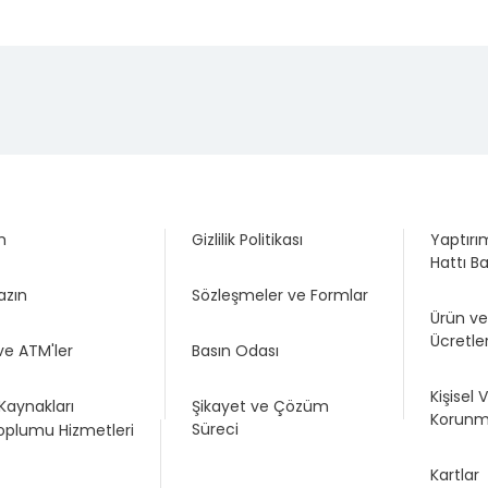
m
Gizlilik Politikası
Yaptırım
Hattı B
azın
Sözleşmeler ve Formlar
Ürün v
Ücretler
ve ATM'ler
Basın Odası
Kişisel V
Kaynakları
Şikayet ve Çözüm
Korunm
Süreci
Toplumu Hizmetleri
Kartlar